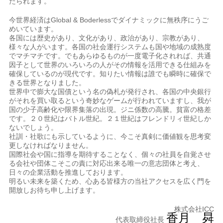
たられます。
今世界経済はGlobal & Boderlessでダイナミックに無秩序にうご
めいています。
各国には歴史があり、文化があり、政治があり、宗教があり、
様々な人がいます。各国の社会運行システムも国や地域の成熟度
でマチマチです。でもあらゆるものが一度電子化されれば、共通
因子として世界のいろいろの人がその情報を活用できる仕組みを
確保しているのが現代です。知りたい情報は誰でも瞬時に確保で
きる世界となりました。
世界中で膨大な国債という名の偽札が発行され、各国の中央銀行
がそれを買い取るという奇妙なゲームが行われていますし、我が
国の少子高齢化や限界集落の出現。ジニ係数の高騰。貧富の格差
です。２０世紀はバトル世紀。２１世紀はフレンドリィ世紀しか
ないでしょう。
社訓・社歌にも示しているように、今こそ真剣に価値観を思考変
更しなければなりません。
国際社会や国に指導を期待することなく、個々の社員を自覚させ
る会社や団体こそこの責に対応出来る唯一の意志団体と考え、
日々の企業活動を推進しております。
明るい未来を築くため、心ある皆様方の当社アクセスを広く門を
開放しお待ち申し上げます。
株式会社ICC
香月 曻
代表取締役社長