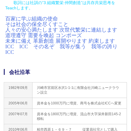
歌詞には社訓の”3.組織繁栄:仲間創造”は共存共栄思考を
Teachします。
百家に学ぶ組織の使命
そは社会の保全尽くすこと
人々の安心満たします 次世代繁栄に連結します
道理遵守 需要を喚起 コンポーズ
未来に備え 革新創造 展開やります 約束します
ICC ICC その名ぞ 我等が集う 我等の誇り
ICC
会社沿革
1982年09月
川崎市宮前区水沢1-1-1に有限会社川崎ニュークラウ
ン設立
2005年06月
資本金を1000万円に増資、商号を株式会社ICCへ変更
2007年07月
資本金を1800万円に増資、流山市大字深井新田145-2
移転
2010年06月
柏市西原１－６９－７ 従業員社宅として購入