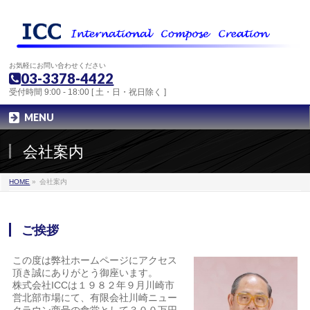
お気軽にお問い合わせください
03-3378-4422
受付時間 9:00 - 18:00 [ 土・日・祝日除く ]
MENU
会社案内
HOME
»
会社案内
ご挨拶
この度は弊社ホームページにアクセス
頂き誠にありがとう御座います。
株式会社ICCは１９８２年９月川崎市
営北部市場にて、有限会社川崎ニュー