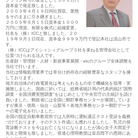
クラウン商号の食堂として３００万円
資本金で発足致しました。
２００３年４月１９日同社買収。業態
をそのままに引き継ぎました。
２００５年６月１５日資本金１０００
万円に増資。有限を株式に組織変更。
社名を（株）ICCと致しました。２０
１９年９月１日現在、資本金９９９９万円で登記本社は流山市で
す。
（株）ICCはアイシィシィグループ３社を束ねる管理会社として
位置づけられる法人です。
生産財・管理財・人材・新規事業展開・etcのグループ全体調整を
当社で行います。
当社は情報処理業界では草分け的存在の経験豊富なスタッフを擁
しております。
地方自治体の行政電算化は考えられるもの全て機械化を指導・実
施致しました。国政に於いては、総務省統計局の代表的統計”国勢
調査・全国消費実態調査”をはじめとして中央官庁の主統計を請け
負いました。郵政省には全国に郵貯事務センターが展開していま
すが東京・徳島・仙台・山梨等々各地方事務センター郵貯データ
ーの電子化を行いました。
全国の指定自動車教習所では入所時に運転適正テスト受診を義務
づけております。そのテスト作成にも携わりましたし、乳児の発
育診断テストを今はお亡くなりになりましたが清心女子大岡宏子
先生と開発も致しました。発達心理岡教授は皇后陛下の恩師にあ