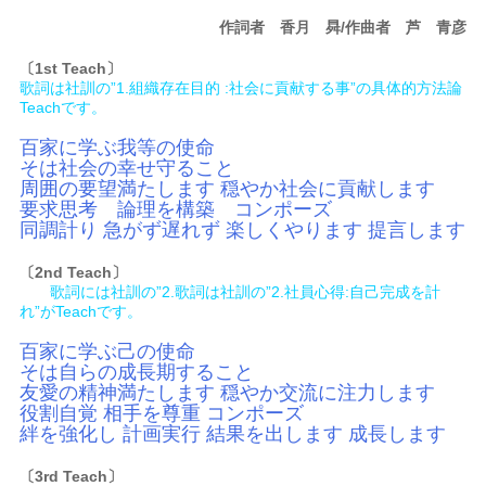
作詞者 香月 曻/作曲者 芦 青彦
〔1st Teach〕
歌詞は社訓の”1.組織存在目的 :社会に貢献する事”の具体的方法論
Teachです。
百家に学ぶ我等の使命
そは社会の幸せ守ること
周囲の要望満たします 穏やか社会に貢献します
要求思考 論理を構築 コンポーズ
同調計り 急がず遅れず 楽しくやります 提言します
〔2nd Teach〕
歌詞には社訓の”2.歌詞は社訓の”2.社員心得:自己完成を計
れ”がTeachです。
百家に学ぶ己の使命
そは自らの成長期すること
友愛の精神満たします 穏やか交流に注力します
役割自覚 相手を尊重 コンポーズ
絆を強化し 計画実行 結果を出します 成長します
〔3rd Teach〕