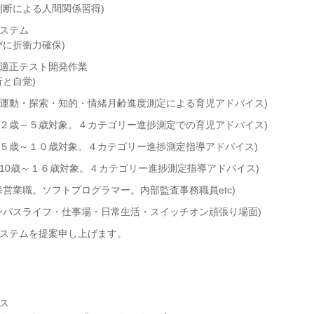
判断による人間関係習得)
ステム
びに折衝力確保)
適正テスト開発作業
と自覚)
(運動・探索・知的・情緒月齢進度測定による育児アドバイス)
(２歳～５歳対象。４カテゴリー進捗測定での育児アドバイス)
(５歳～１０歳対象。４カテゴリー進捗測定指導アドバイス)
(10歳～１６歳対象。４カテゴリー進捗測定指導アドバイス)
営業職。ソフトプログラマー。内部監査事務職員etc)
ンパスライフ・仕事場・日常生活・スイッチオン頑張り場面)
ステムを提案申し上げます。
ス