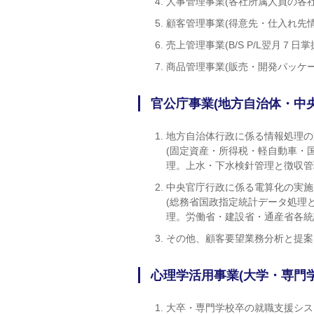
人事管理事業(各社所属人員の各
顧客管理事業(得意先・仕入れ先
売上管理事業(B/S P/L翌月
商品管理事業(販売・開発パッケ
官公庁事業(地方自治体・中央
地方自治体行政に係る情報処理の
(固定資産・所得税・軽自動車・
理。上水・下水検針管理と徴収管理
中央官庁行政に係る電算化の実施
(総務省国政指定統計データ処理
理。労働省・建設省・通産省各統計
その他、顧客要望業務分析と提案
心理学活用事業(大学・専門
大卒・専門学校卒の就職支援シス