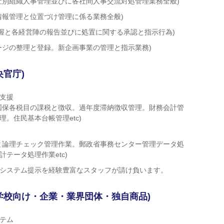
社別組織人事管理並びに各社間人事交流対処管理業務全般)
情報管理と位置づけ管理に係る業務全般)
７日掌握と各経営陣の報告並びに処置に関する承認と指示行為)
ージの整理と登録。新企画事業の管理と指示業務)
官庁)
支援
国保各税目の課税と徴収。過年度滞納徴収管理。財務会計管
。住民基本台帳管理etc)
と論理チェック管理作業。郵政省事務センター管理データ処
テータ処理作業etc)
システム提示を経験豊富なスタッフが請け負います。
学校向け・企業・業界団体・独自商品)
テム