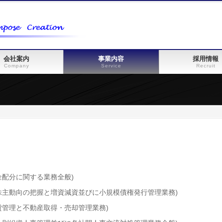
会社案内
事業内容
採用情報
Company
Service
Recruit
金配分に関する業務全般)
株主動向の把握と増資減資並びに小規模債権発行管理業務)
貸管理と不動産取得・売却管理業務)